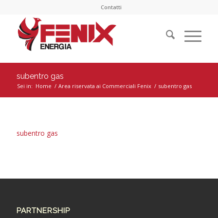
Contatti
subentro gas
Sei in:
Home
/
Area riservata ai Commerciali Fenix
/
subentro gas
subentro gas
PARTNERSHIP