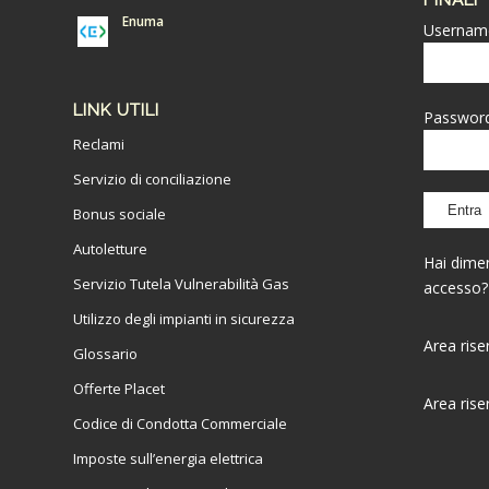
FINALI
Enuma
Usernam
LINK UTILI
Passwor
Reclami
Servizio di conciliazione
Bonus sociale
Autoletture
Hai dimen
Servizio Tutela Vulnerabilità Gas
accesso?
Utilizzo degli impianti in sicurezza
Area ris
Glossario
Offerte Placet
Area rise
Codice di Condotta Commerciale
Imposte sull’energia elettrica