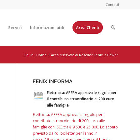
Contatti
Servizi
Informazioni utili
Area Clienti
Sei in:
Home
/
Area riservata ai Reseller Fenix
/
Power
FENIX INFORMA
Elettricità: ARERA approva le regole per
il contributo straordinario di 200 euro
alle famiglie
Elettricità: ARERA approva le regole per il
contributo straordinario di 200 euro alle
famiglie con ISEE tra € 9.530 e 25.000. Lo sconto
previsto dal ‘dl bollette’ per l’anno in
corso.Attivo per chi già percepisce il bonus