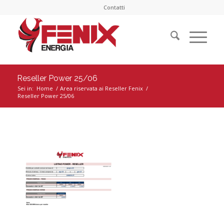
Contatti
Reseller Power 25/06
Sei in:
Home
/
Area riservata ai Reseller Fenix
/
Reseller Power 25/06