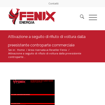
Contatti
Attivazione a seguito di rifiuto di voltura dalla
preesistente controparte commerciale
Sei in:
Home
/
Area riservata ai Reseller Fenix
/
Attivazione a seguito di rifiuto di voltura dalla preesistente
controparte...