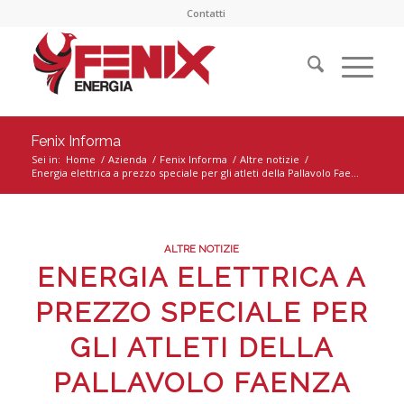
Contatti
Fenix Informa
Sei in:
Home
/
Azienda
/
Fenix Informa
/
Altre notizie
/
Energia elettrica a prezzo speciale per gli atleti della Pallavolo Fae...
ALTRE NOTIZIE
ENERGIA ELETTRICA A
PREZZO SPECIALE PER
GLI ATLETI DELLA
PALLAVOLO FAENZA