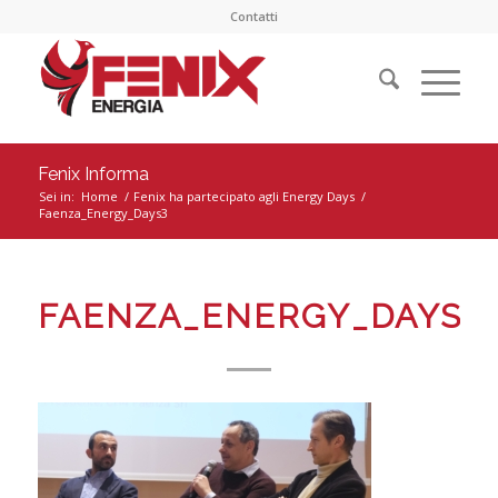
Contatti
Fenix Informa
Sei in:
Home
/
Fenix ha partecipato agli Energy Days
/
Faenza_Energy_Days3
FAENZA_ENERGY_DAYS3