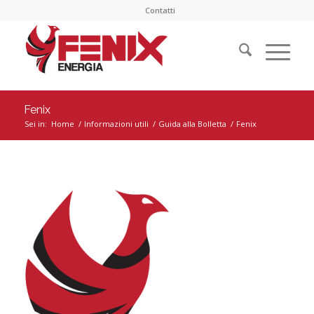
Contatti
Fenix
Sei in:
Home
/
Informazioni utili
/
Guida alla Bolletta
/
Fenix