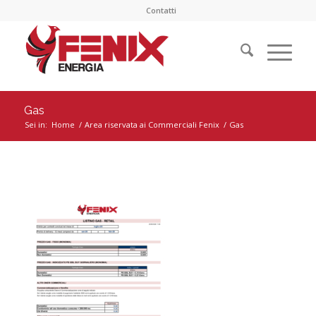
Contatti
Gas
Sei in:
Home
/
Area riservata ai Commerciali Fenix
/
Gas