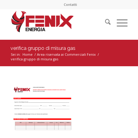
Contatti
verifica gruppo di misura gas
Sei in:
Home
/
Area riservata ai Commerciali Fenix
/
verifica gruppo di misura gas